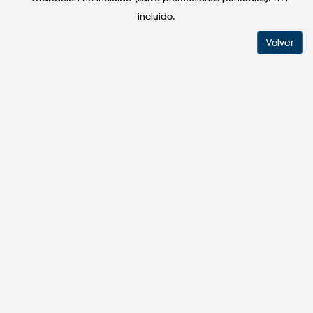
incluido.
Volver
954 65 33 54 / 653 52 58 55
info@gonzalezjaen.com