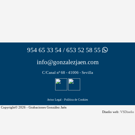
954 65 33 54 / 653 52 58 55
info@gonzalezjaen.com
C/Canal nº 68 - 41006 - Sevilla
Aviso Legal
-
Política de Cookies
Copyright© 2026 - Grabaciones González Jaén
Diseño web:
VSDiseño